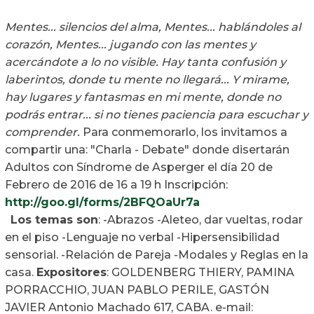
Mentes... silencios del alma,
Mentes... hablándoles al
corazón,
Mentes... jugando con las mentes y
acercándote a lo no visible.
Hay tanta confusión y
laberintos, donde tu mente no llegará...
Y mirame,
hay lugares y fantasmas en mi mente, donde no
podrás entrar... si no tienes paciencia para escuchar y
comprender.
Para conmemorarlo, los invitamos a
compartir una: "Charla - Debate" donde disertarán
Adultos con Síndrome de Asperger el día 20 de
Febrero de 2016 de 16 a 19 h Inscripción:
http://goo.gl/forms/2BFQOaUr7a
Los temas son
: -Abrazos -Aleteo, dar vueltas, rodar
en el piso -Lenguaje no verbal -Hipersensibilidad
sensorial. -Relación de Pareja -Modales y Reglas en la
casa.
Expositores
: GOLDENBERG THIERY, PAMINA
PORRACCHIO, JUAN PABLO PERILE, GASTÓN
JAVIER Antonio Machado 617, CABA. e-mail: